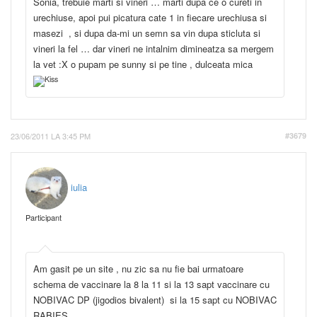
Sonia, trebuie marti si vineri … marti dupa ce o cureti in
urechiuse, apoi pui picatura cate 1 in fiecare urechiusa si
masezi , si dupa da-mi un semn sa vin dupa sticluta si
vineri la fel … dar vineri ne intalnim dimineatza sa mergem
la vet :X o pupam pe sunny si pe tine , dulceata mica
23/06/2011 LA 3:45 PM
#3679
iulia
Participant
Am gasit pe un site , nu zic sa nu fie bai urmatoare
schema de vaccinare la 8 la 11 si la 13 sapt vaccinare cu
NOBIVAC DP (jigodios bivalent) si la 15 sapt cu NOBIVAC
RABIES.