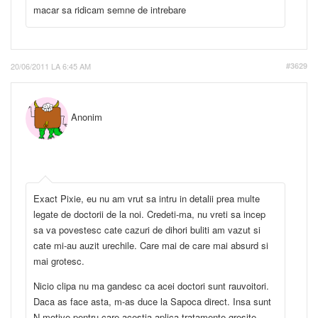
macar sa ridicam semne de intrebare
20/06/2011 LA 6:45 AM
#3629
Anonim
Exact Pixie, eu nu am vrut sa intru in detalii prea multe
legate de doctorii de la noi. Credeti-ma, nu vreti sa incep
sa va povestesc cate cazuri de dihori buliti am vazut si
cate mi-au auzit urechile. Care mai de care mai absurd si
mai grotesc.
Nicio clipa nu ma gandesc ca acei doctori sunt rauvoitori.
Daca as face asta, m-as duce la Sapoca direct. Insa sunt
N motive pentru care acestia aplica tratamente gresite