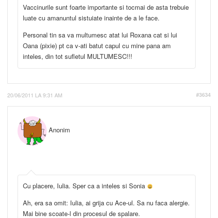
Vaccinurile sunt foarte importante si tocmai de asta trebuie
luate cu amanuntul sistuiate inainte de a le face.
Personal tin sa va multumesc atat lui Roxana cat si lui
Oana (pixie) pt ca v-ati batut capul cu mine pana am
inteles, din tot sufletul MULTUMESC!!!
20/06/2011 LA 9:31 AM
#3634
Anonim
Cu placere, Iulia. Sper ca a inteles si Sonia
Ah, era sa omit: Iulia, ai grija cu Ace-ul. Sa nu faca alergie.
Mai bine scoate-l din procesul de spalare.