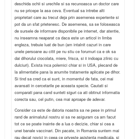
deschida ochii si urechile si sa recunoasca un doctor care
nu se pricepe la asa ceva. Eventual sa intrebe alti
proprietari care au trecut deja prin asemenea experiente si
pot da un sfat prietenesc. De asemenea, sa se foloseasca
de sursele de informare disponibile pe internet, dar atentie,
nu inseamna neaparat ca daca este un articol in limba
engleza, trebuie luat de bun (am intalnit cazuri in care
unele persoane au citit pe nu stiu ce forumuri ca e ok sa
dai dihorului ciocolata, miere, frisca, si ii indoapa zilnic cu
dulciuri). Exista inca polemici chiar si in USA, plecand de
la alimentatie pana la anumite tratamente aplicate pe dihor.
Si tind sa cred ca ei sunt, in momentul de fata, cei mai
avansati in cercetarile pe aceasta specie. Cautati si
comparati pana cand sunteti siguri ca ati obtinut informatia
corecta sau, cel putin, cea mai aproape de adevar.
Consider ca este de datoria noastra sa ne pese in primul
rand de animalutul nostru si sa ne asiguram ca am facut
tot ce se poate inainte de a lua o decizie, chiar si cea a
unei banale vaccinari. Din pacate, in Romania suntem mai
rau decat novici in ceea ce priveste asistenta medicala, si