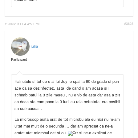
19/06/2011 LA 4:59 PM
#3623
iulia
Participant
Hainutele si tot ce e al lui Joy le spal la 90 de grade si pun
ace ca sa dezinfectez, asta de cand o am acasa si i
schimb patul la 3 zile mereu , nu e vb de asta dar asa a zis
ca daca stateam pana la 3 luni cu raia netratata era posibil
sa surzeasca .
La microscop arata urat de tot microbu ala eu nici nu m-am
uitat mai mult de o secunda … dar am apreciat ca ne-a
aratat atat microbul cat si oul
si ne-a explicat ce