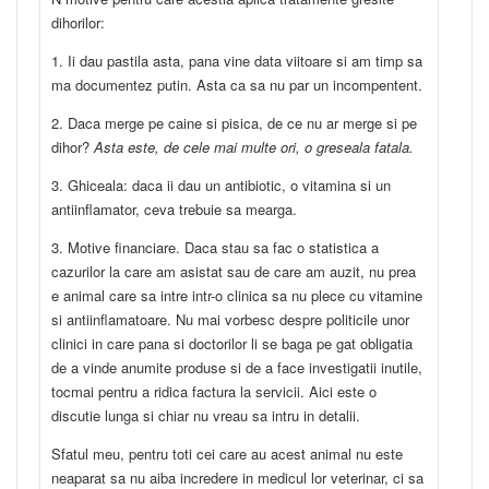
dihorilor:
1. Ii dau pastila asta, pana vine data viitoare si am timp sa
ma documentez putin. Asta ca sa nu par un incompentent.
2. Daca merge pe caine si pisica, de ce nu ar merge si pe
dihor?
Asta este, de cele mai multe ori, o greseala fatala.
3. Ghiceala: daca ii dau un antibiotic, o vitamina si un
antiinflamator, ceva trebuie sa mearga.
3. Motive financiare. Daca stau sa fac o statistica a
cazurilor la care am asistat sau de care am auzit, nu prea
e animal care sa intre intr-o clinica sa nu plece cu vitamine
si antiinflamatoare. Nu mai vorbesc despre politicile unor
clinici in care pana si doctorilor li se baga pe gat obligatia
de a vinde anumite produse si de a face investigatii inutile,
tocmai pentru a ridica factura la servicii. Aici este o
discutie lunga si chiar nu vreau sa intru in detalii.
Sfatul meu, pentru toti cei care au acest animal nu este
neaparat sa nu aiba incredere in medicul lor veterinar, ci sa