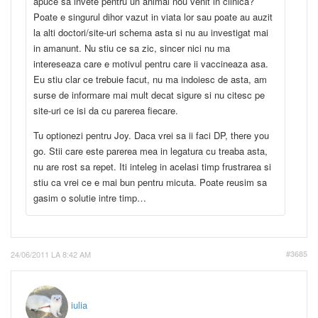
apuce sa invete pentru un animal nou venit in clinica?
Poate e singurul dihor vazut in viata lor sau poate au auzit
la alti doctori/site-uri schema asta si nu au investigat mai
in amanunt. Nu stiu ce sa zic, sincer nici nu ma
intereseaza care e motivul pentru care ii vaccineaza asa.
Eu stiu clar ce trebuie facut, nu ma indoiesc de asta, am
surse de informare mai mult decat sigure si nu citesc pe
site-uri ce isi da cu parerea fiecare.
Tu optionezi pentru Joy. Daca vrei sa ii faci DP, there you
go. Stii care este parerea mea in legatura cu treaba asta,
nu are rost sa repet. Iti inteleg in acelasi timp frustrarea si
stiu ca vrei ce e mai bun pentru micuta. Poate reusim sa
gasim o solutie intre timp…
24/06/2011 LA 8:42 AM
#3685
iulia