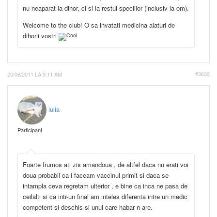
nu neaparat la dihor, ci si la restul speciilor (inclusiv la om).
Welcome to the club! O sa invatati medicina alaturi de
dihorii vostri
20/06/2011 LA 9:11 AM
#3632
iulia
Participant
Foarte frumos ati zis amandoua , de altfel daca nu erati voi
doua probabil ca i faceam vaccinul primit si daca se
intampla ceva regretam ulterior , e bine ca inca ne pasa de
ceilalti si ca intr-un final am inteles diferenta intre un medic
competent si deschis si unul care habar n-are.