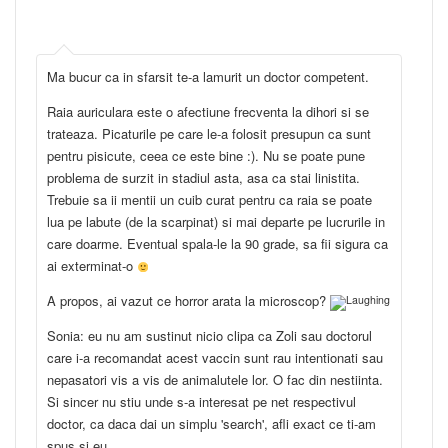
Ma bucur ca in sfarsit te-a lamurit un doctor competent.
Raia auriculara este o afectiune frecventa la dihori si se
trateaza. Picaturile pe care le-a folosit presupun ca sunt
pentru pisicute, ceea ce este bine :). Nu se poate pune
problema de surzit in stadiul asta, asa ca stai linistita.
Trebuie sa ii mentii un cuib curat pentru ca raia se poate
lua pe labute (de la scarpinat) si mai departe pe lucrurile in
care doarme. Eventual spala-le la 90 grade, sa fii sigura ca
ai exterminat-o
A propos, ai vazut ce horror arata la microscop?
Sonia: eu nu am sustinut nicio clipa ca Zoli sau doctorul
care i-a recomandat acest vaccin sunt rau intentionati sau
nepasatori vis a vis de animalutele lor. O fac din nestiinta.
Si sincer nu stiu unde s-a interesat pe net respectivul
doctor, ca daca dai un simplu 'search', afli exact ce ti-am
spus si eu…