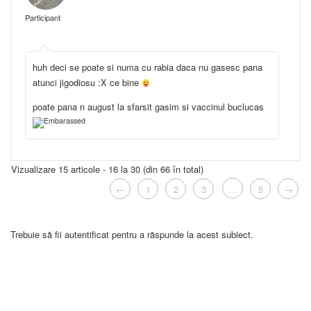
Participant
huh deci se poate si numa cu rabia daca nu gasesc pana
atunci jigodiosu :X ce bine
poate pana n august la sfarsit gasim si vaccinul buclucas
Vizualizare 15 articole - 16 la 30 (din 66 în total)
←
1
2
3
…
5
→
Trebuie să fii autentificat pentru a răspunde la acest subiect.