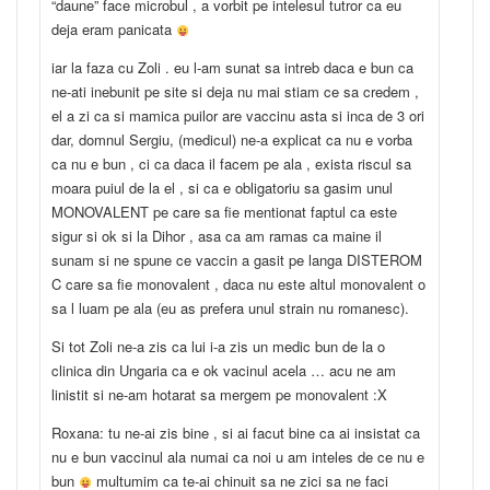
“daune” face microbul , a vorbit pe intelesul tutror ca eu
deja eram panicata
iar la faza cu Zoli . eu l-am sunat sa intreb daca e bun ca
ne-ati inebunit pe site si deja nu mai stiam ce sa credem ,
el a zi ca si mamica puilor are vaccinu asta si inca de 3 ori
dar, domnul Sergiu, (medicul) ne-a explicat ca nu e vorba
ca nu e bun , ci ca daca il facem pe ala , exista riscul sa
moara puiul de la el , si ca e obligatoriu sa gasim unul
MONOVALENT pe care sa fie mentionat faptul ca este
sigur si ok si la Dihor , asa ca am ramas ca maine il
sunam si ne spune ce vaccin a gasit pe langa DISTEROM
C care sa fie monovalent , daca nu este altul monovalent o
sa l luam pe ala (eu as prefera unul strain nu romanesc).
Si tot Zoli ne-a zis ca lui i-a zis un medic bun de la o
clinica din Ungaria ca e ok vacinul acela … acu ne am
linistit si ne-am hotarat sa mergem pe monovalent :X
Roxana: tu ne-ai zis bine , si ai facut bine ca ai insistat ca
nu e bun vaccinul ala numai ca noi u am inteles de ce nu e
bun
multumim ca te-ai chinuit sa ne zici sa ne faci