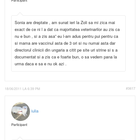
Participant
Sonia are dreptate , am sunat ieri la Zoli sa mi zica mai
exact de ce ni l a dat ca majoritatea veterinarilor au zis ca
nu e bun , si a zis asa” eu l-am adus pentru pui pentru ca
si mama are vaccinul asta de 3 ori si nu numai asta dar
directorul clinicii din ungaria a citit pe site uri strine si s a
documentat si a zis ca e foarte bun, o sa vedem pana la
urma daca e sa e nu ok azi .
18/06/2011 LA 6:39 PM
#3617
iulia
Participant