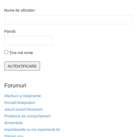
Nume de utilizator:
Parolă:
Ține-mă minte
AUTENTIFICARE
Forumuri
Afectiuni si tratamente
Donatii/Adaposturi
Jocuri/Jucarii/Accesorii
Probleme de comportament
Alimentatie
Impartaseste cu noi experienta ta!
Stapan nou