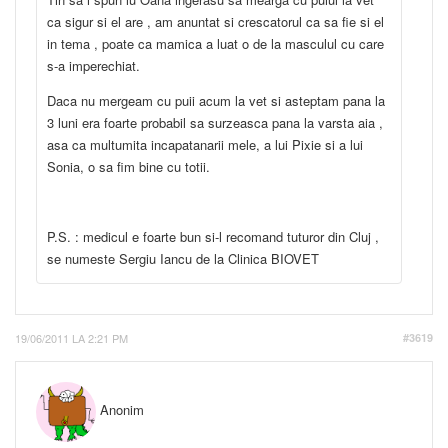
ca sigur si el are , am anuntat si crescatorul ca sa fie si el
in tema , poate ca mamica a luat o de la masculul cu care
s-a imperechiat.
Daca nu mergeam cu puii acum la vet si asteptam pana la
3 luni era foarte probabil sa surzeasca pana la varsta aia ,
asa ca multumita incapatanarii mele, a lui Pixie si a lui
Sonia, o sa fim bine cu totii.
P.S. : medicul e foarte bun si-l recomand tuturor din Cluj ,
se numeste Sergiu Iancu de la Clinica BIOVET
19/06/2011 LA 2:21 PM
#3619
Anonim