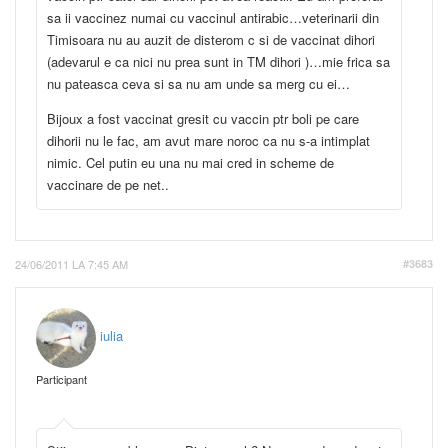
sa ii vaccinez numai cu vaccinul antirabic…veterinarii din
Timisoara nu au auzit de disterom c si de vaccinat dihori
(adevarul e ca nici nu prea sunt in TM dihori )…mie frica sa
nu pateasca ceva si sa nu am unde sa merg cu ei…
Bijoux a fost vaccinat gresit cu vaccin ptr boli pe care
dihorii nu le fac, am avut mare noroc ca nu s-a intimplat
nimic. Cel putin eu una nu mai cred in scheme de
vaccinare de pe net..
24/06/2011 LA 7:45 AM
#3683
iulia
Participant