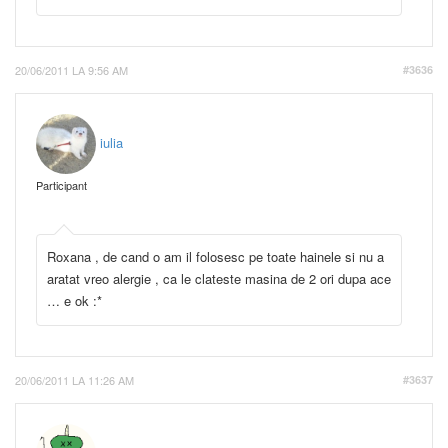
20/06/2011 LA 9:56 AM
#3636
iulia
Participant
Roxana , de cand o am il folosesc pe toate hainele si nu a
aratat vreo alergie , ca le clateste masina de 2 ori dupa ace
… e ok :*
20/06/2011 LA 11:26 AM
#3637