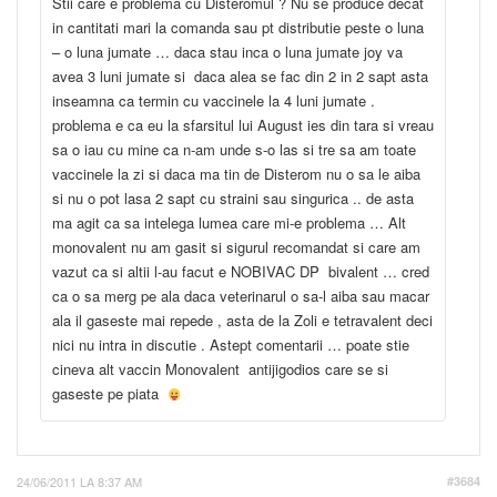
Stii care e problema cu Disteromul ? Nu se produce decat
in cantitati mari la comanda sau pt distributie peste o luna
– o luna jumate … daca stau inca o luna jumate joy va
avea 3 luni jumate si daca alea se fac din 2 in 2 sapt asta
inseamna ca termin cu vaccinele la 4 luni jumate .
problema e ca eu la sfarsitul lui August ies din tara si vreau
sa o iau cu mine ca n-am unde s-o las si tre sa am toate
vaccinele la zi si daca ma tin de Disterom nu o sa le aiba
si nu o pot lasa 2 sapt cu straini sau singurica .. de asta
ma agit ca sa intelega lumea care mi-e problema … Alt
monovalent nu am gasit si sigurul recomandat si care am
vazut ca si altii l-au facut e NOBIVAC DP bivalent … cred
ca o sa merg pe ala daca veterinarul o sa-l aiba sau macar
ala il gaseste mai repede , asta de la Zoli e tetravalent deci
nici nu intra in discutie . Astept comentarii … poate stie
cineva alt vaccin Monovalent antijigodios care se si
gaseste pe piata
24/06/2011 LA 8:37 AM
#3684