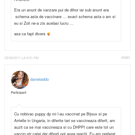
Era un anunt de vanzare pui de dihor iar sub anunt era
schema asta de vaccinare … exact schema asta o am si
eu si Zoli ne-a zis acelasi lucru …
asa ca fapt divers
23/06/2011 LA 9:51 PM
#3681
danieladdo
Participant
Cu nobivac puppy dp mi l-au vaccinat pe Bijoux si pe
Arrielle in Ungaria, in diferite tari se vaccineaza diferit, am
auzit ca se mai vaccineaza si cu DHPPI care este tot un
vaccin ptr catei dar dihorii pot avea reactii. Eu am preferat