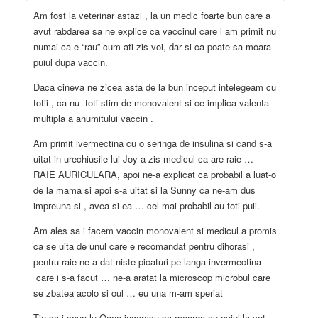
Am fost la veterinar astazi , la un medic foarte bun care a
avut rabdarea sa ne explice ca vaccinul care l am primit nu
numai ca e “rau” cum ati zis voi, dar si ca poate sa moara
puiul dupa vaccin.
Daca cineva ne zicea asta de la bun inceput intelegeam cu
totii , ca nu toti stim de monovalent si ce implica valenta
multipla a anumitului vaccin .
Am primit ivermectina cu o seringa de insulina si cand s-a
uitat in urechiusile lui Joy a zis medicul ca are raie …
RAIE AURICULARA, apoi ne-a explicat ca probabil a luat-o
de la mama si apoi s-a uitat si la Sunny ca ne-am dus
impreuna si , avea si ea … cel mai probabil au toti puii.
Am ales sa i facem vaccin monovalent si medicul a promis
ca se uita de unul care e recomandat pentru dihorasi ,
pentru raie ne-a dat niste picaturi pe langa invermectina
care i s-a facut … ne-a aratat la microscop microbul care
se zbatea acolo si oul … eu una m-am speriat
Tin sa i spun lu Oana ingerasu sa mearga cu puiul la vet