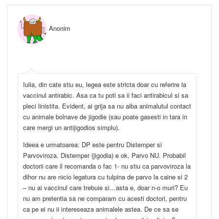
Anonim
Iulia, din cate stiu eu, legea este stricta doar cu referire la
vaccinul antirabic. Asa ca tu poti sa ii faci antirabicul si sa
pleci linistita. Evident, ai grija sa nu aiba animalutul contact
cu animale bolnave de jigodie (sau poate gasesti in tara in
care mergi un antijigodios simplu).
Ideea e urmatoarea: DP este pentru Distemper si
Parvoviroza. Distemper (jigodia) e ok, Parvo NU. Probabil
doctorii care il recomanda o fac 1- nu stiu ca parvoviroza la
dihor nu are nicio legatura cu tulpina de parvo la caine si 2
– nu ai vaccinul care trebuie si…asta e, doar n-o muri? Eu
nu am pretentia sa ne comparam cu acesti doctori, pentru
ca pe ei nu ii intereseaza animalele astea. De ce sa se