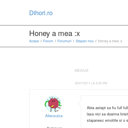
Dihori.ro
Honey a mea :x
Acasa
Forum
Forumuri
Stapan nou
Honey a mea :x
MESAJE
30/07/2011 LA 3:20 PM
Abia astept sa fiu full fu
lasa nici sa doarma linis
Allecsutza
stapanesc emotiile si o 