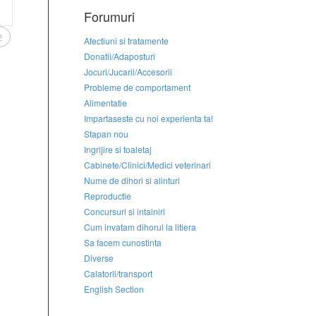
Forumuri
2
Afectiuni si tratamente
Donatii/Adaposturi
Jocuri/Jucarii/Accesorii
Probleme de comportament
Alimentatie
Impartaseste cu noi experienta ta!
Stapan nou
Ingrijire si toaletaj
Cabinete/Clinici/Medici veterinari
Nume de dihori si alinturi
Reproductie
Concursuri si intalniri
Cum invatam dihorul la litiera
Sa facem cunostinta
Diverse
Calatorii/transport
English Section