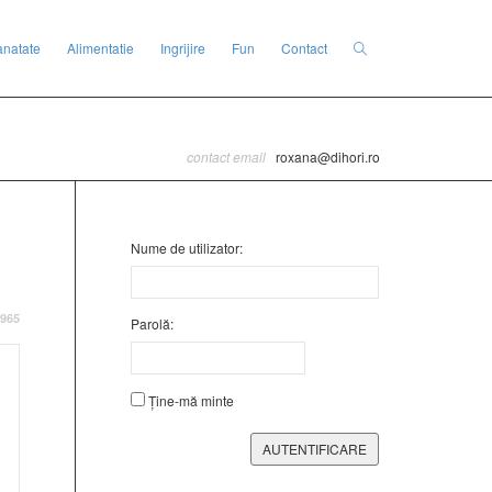
anatate
Alimentatie
Ingrijire
Fun
Contact
contact email
roxana@dihori.ro
Nume de utilizator:
965
Parolă:
Ține-mă minte
AUTENTIFICARE