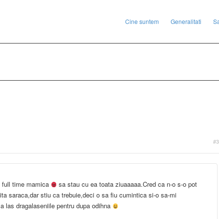
Cine suntem
Generalitati
S
#3
ll full time mamica
sa stau cu ea toata ziuaaaaa.Cred ca n-o s-o pot
tita saraca,dar stiu ca trebuie,deci o sa fiu cumintica si-o sa-mi
sa las dragalaseniile pentru dupa odihna