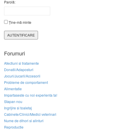
Parolă:
Ține-mă minte
AUTENTIFICARE
Forumuri
Afectiuni si tratamente
Donatii/Adaposturi
Jocuri/Jucarii/Accesorii
Probleme de comportament
Alimentatie
Impartaseste cu noi experienta ta!
Stapan nou
Ingrijire si toaletaj
Cabinete/Clinici/Medici veterinari
Nume de dihori si alinturi
Reproductie