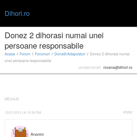
Dihori.ro
Toggle
Donez 2 dihorasi numai unei
persoane responsabile
naviga
Acasa
Forum
Forumuri
Donatii/Adaposturi
Donez 2 dihorasi numai
unei persoane responsabile
contact email
roxana@dihori.ro
MESAJE
13/01/2013 LA 10:36 PM
#5262
Anonim