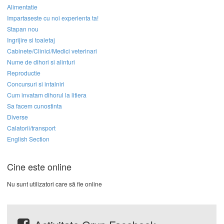
Alimentatie
Impartaseste cu noi experienta ta!
Stapan nou
Ingrijire si toaletaj
Cabinete/Clinici/Medici veterinari
Nume de dihori si alinturi
Reproductie
Concursuri si intalniri
Cum invatam dihorul la litiera
Sa facem cunostinta
Diverse
Calatorii/transport
English Section
Cine este online
Nu sunt utilizatori care să fie online