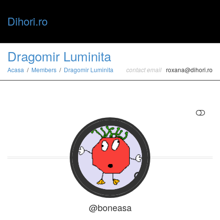
Dihori.ro
Toggle
Dragomir Luminita
Acasa
Members
Dragomir Luminita
contact email
roxana@dihori.ro
naviga
RESTRANGE
@boneasa